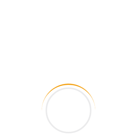
 yeni bir yapılanma kimi zaman da değişime uyum nedenler
ışın sağlanması ve kalanları mutlu etmeyecek, motivasyonları
sel rekabet koşullarında kendilerini sürekli yenileyip gelişti